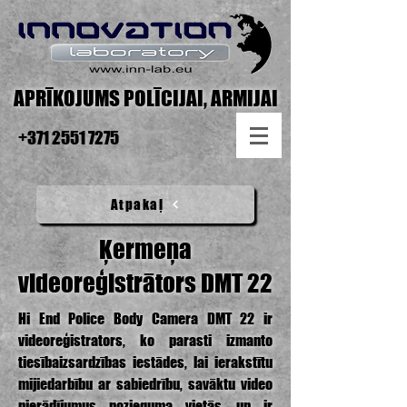
APRĪKOJUMS POLĪCIJAI, ARMIJAI
+371 2551 7275
Atpakaļ
Ķermeņa
videoreģistrātors DMT 22
Hi End Police Body Camera DMT 22
ir
videoreģistrators, ko parasti izmanto
tiesībaizsardzības iestādes, lai ierakstītu
mijiedarbību ar sabiedrību, savāktu video
pierādījumus nozieguma vietās, un ir