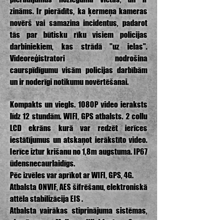
zināms. Ir pierādīts, ka ķermeņa kameras
novērš vai samazina incidentus, padarot
tās par būtisku rīku visiem policijas
darbiniekiem, kas strādā "uz ielas".
Videoreģistratori nodrošina
caurspīdīgumu visām policijas darbībām
un ir noderīgi notikumu novērtēšanai.
Kompakts un viegls. 1080P video ieraksts
līdz 12 stundām. WIFI, GPS atbalsts. 2 collu
LCD ekrāns kurā var redzēt ierīces
iestātījumus un atskaņot ierākstīto video.
Ierīce iztur krišanu no 1,8m augstuma. IP67
ūdensnecaurlaidīgs.
Pēc izvēles var aprīkot ar WIFI, GPS, 4G.
Atbalsta ONVIF, AES šifrēšanu, elektroniskā
attēla stabilizācija EIS .
Atbalsta vairākas stiprinājuma sistēmas,