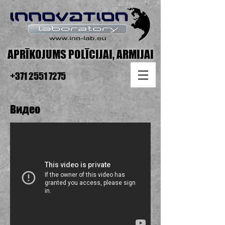
APRĪKOJUMS POLĪCIJAI, ARMIJAI
+371 2551 7275
Видео