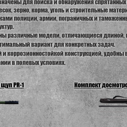
начены для поиска и обнаружения спрятанных 
есок, зерно, корма, уголь и строительные матер
ками полиции, армии, пограничных и таможенн
ктур.
ны различные модели, отличающиеся длиной, 
птимальный вариант для конкретных задач.
 и коррозионностойкой конструкцией, удобны в
нии в полевых условиях.
щуп PR-1
Комплект досмотро