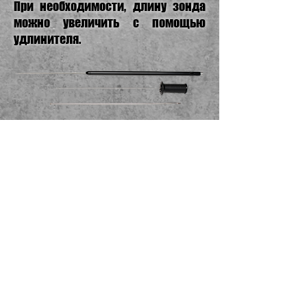
При необходимости, длину зонда
можно увеличить с помощью
удлинителя.
Технические
характеристики
Щуп 1
Щуп 2
Удлинитель щупа
Диаметр щ
упа
Общая длина
Масса
445мм
300мм
440мм
4 мм
1445мм