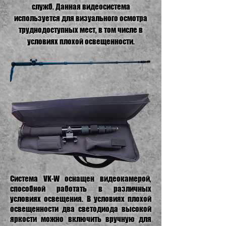
служб.
Данная видеосистема
используется для визуального осмотра
труднодоступных мест, в том числе в
условиях плохой освещенности.
Система VK-W оснащен видеокамерой,
способной работать в различных
условиях освещения. В условиях плохой
освещенности два светодиода высокой
яркости можно включить вручную для