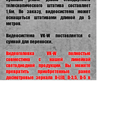
телескопического штатива составляет
1,6м. По заказу, видеосистема может
оснащаться штативами длиной до 5
метров.
Видеосистема VK-W поставляется с
сумкой для переноски..
Видеоголовка VK-W полностью
совместима с нашей линейкой
светодиодной продукции. Вы можете
превратить приобретенные ранее
досмотровые зеркала D-LED, D-3,5, D-5 в
досмотровую видеосистему. Просто
открутите держатель зеркала со
светодиодным фонариком и прикрутите
видеоголовку. Вам даже не придется
менять батарейки.